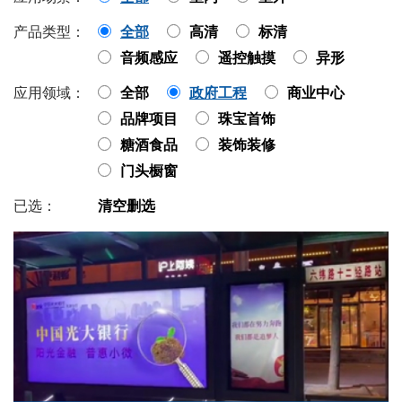
产品类型：
全部
高清
标清
音频感应
遥控触摸
异形
应用领域：
全部
政府工程
商业中心
品牌项目
珠宝首饰
糖酒食品
装饰装修
门头橱窗
已选：
清空删选