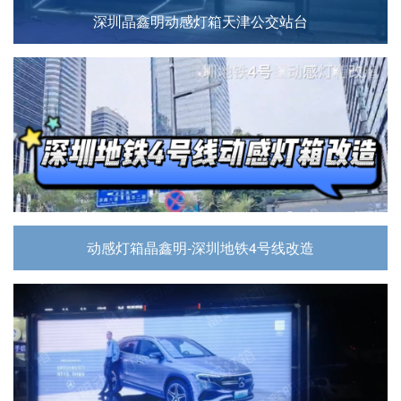
深圳晶鑫明动感灯箱天津公交站台
动感灯箱晶鑫明-深圳地铁4号线改造