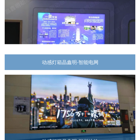
动感灯箱晶鑫明-智能电网