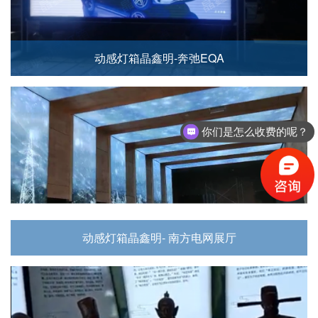
动感灯箱晶鑫明-奔弛EQA
你们是怎么收费的呢？
动感灯箱晶鑫明- 南方电网展厅