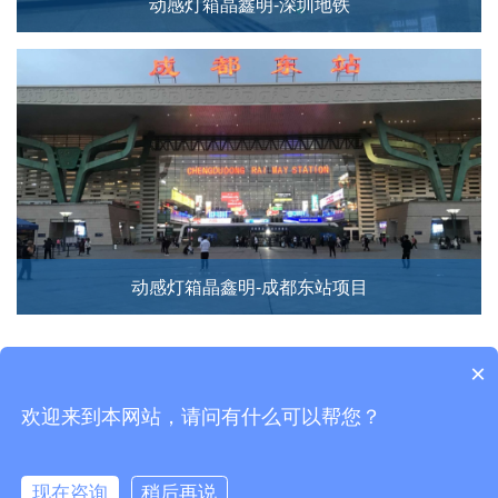
动感灯箱晶鑫明-深圳地铁
动感灯箱晶鑫明-成都东站项目
×
<
1
2
3
4
···
>
欢迎来到本网站，请问有什么可以帮您？
现在咨询
稍后再说